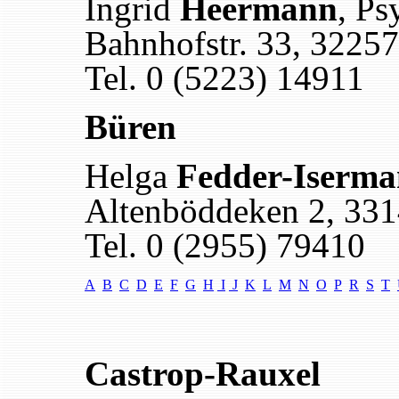
Ingrid
Heermann
, Ps
Bahnhofstr. 33, 3225
Tel. 0 (5223) 14911
Büren
Helga
Fedder-Iserm
Altenböddeken 2, 33
Tel. 0 (2955) 79410
A
B
C
D
E
F
G
H
I
J
K
L
M
N
O
P
R
S
T
Castrop-Rauxel