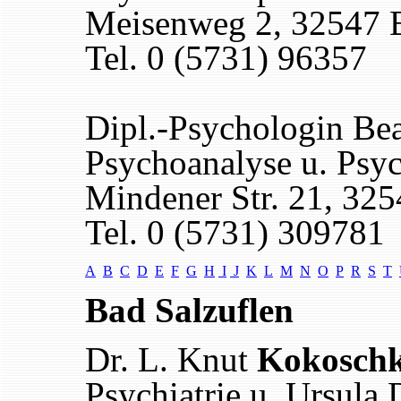
Meisenweg 2, 32547 
Tel. 0 (5731) 96357
Dipl.-Psychologin Be
Psychoanalyse u. Psyc
Mindener Str. 21, 32
Tel. 0 (5731) 309781
A
B
C
D
E
F
G
H
I
J
K
L
M
N
O
P
R
S
T
Bad Salzuflen
Dr. L. Knut
Kokosch
Psychiatrie u. Ursula