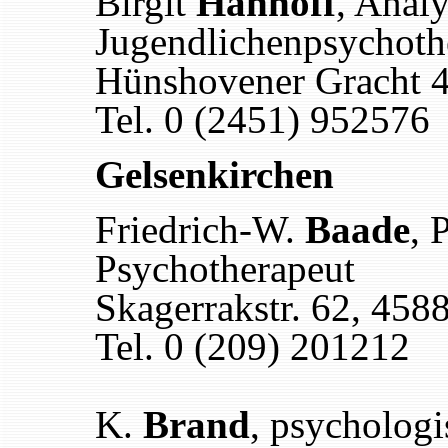
Birgit
Hanhoff
, Analy
Jugendlichenpsychoth
Hünshovener Gracht 4
Tel. 0 (2451) 952576
Gelsenkirchen
Friedrich-W.
Baade
, 
Psychotherapeut
Skagerrakstr. 62, 458
Tel. 0 (209) 201212
K.
Brand
, psycholog