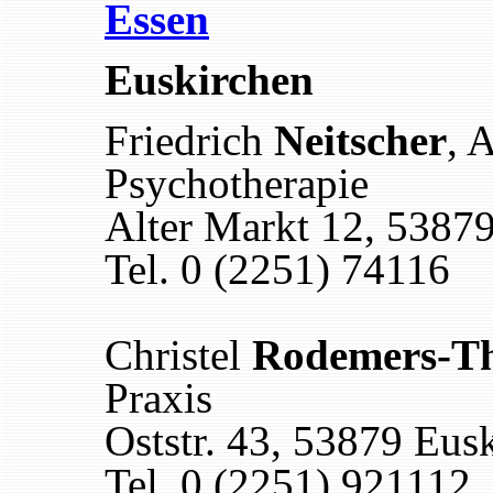
Essen
Euskirchen
Friedrich
Neitscher
, 
Psychotherapie
Alter Markt 12, 5387
Tel. 0 (2251) 74116
Christel
Rodemers-T
Praxis
Oststr. 43, 53879 Eus
Tel. 0 (2251) 921112