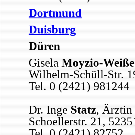
Dortmund
Duisburg
Düren
Gisela
Moyzio-Weiße
Wilhelm-Schüll-Str. 
Tel. 0 (2421) 981244
Dr. Inge
Statz
, Ärztin
Schoellerstr. 21, 523
Tel. 0 (2421) 82752