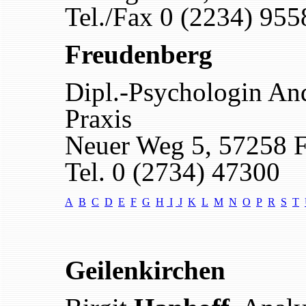
Tel./Fax 0 (2234) 955
Freudenberg
Dipl.-Psychologin An
Praxis
Neuer Weg 5, 57258 
Tel. 0 (2734) 47300
A
B
C
D
E
F
G
H
I
J
K
L
M
N
O
P
R
S
T
Geilenkirchen