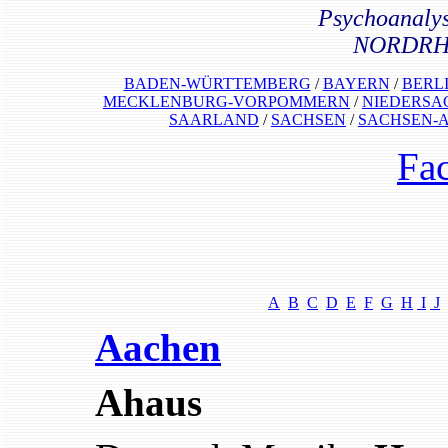
Psychoanalys
NORDRH
BADEN-WÜRTTEMBERG
/
BAYERN
/
BERL
MECKLENBURG-VORPOMMERN
/
NIEDERSA
SAARLAND
/
SACHSEN
/
SACHSEN-
Fa
A
B
C
D
E
F
G
H
I
J
Aachen
Ahaus