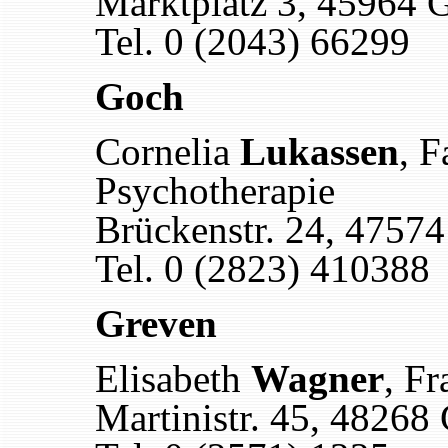
Marktplatz 3, 45964 
Tel. 0 (2043) 66299
Goch
Cornelia
Lukassen
, F
Psychotherapie
Brückenstr. 24, 4757
Tel. 0 (2823) 410388
Greven
Elisabeth
Wagner
, F
Martinistr. 45, 48268