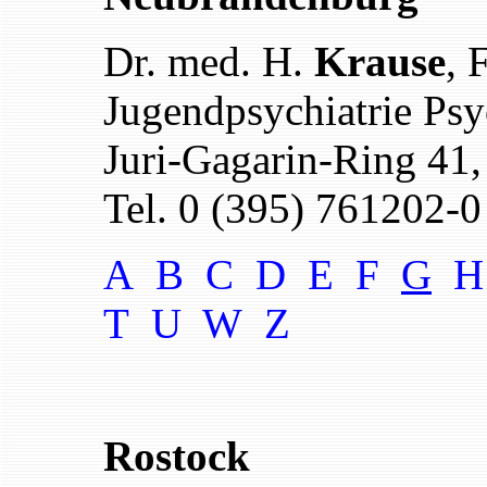
Dr. med. H.
Krause
, 
Jugendpsychiatrie Psy
Juri-Gagarin-Ring 41
Tel. 0 (395) 761202-0
A B
C
D
E F
G
T U W
Z
Rostock