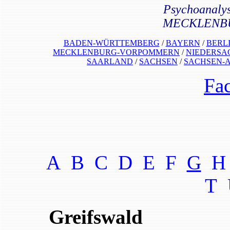
Psychoanalys
MECKLENB
BADEN-WÜRTTEMBERG
/
BAYERN
/
BERL
MECKLENBURG-VORPOMMERN
/
NIEDERSA
SAARLAND
/
SACHSEN
/
SACHSEN-
Fa
A B
C
D
E F
G
T
Greifswald