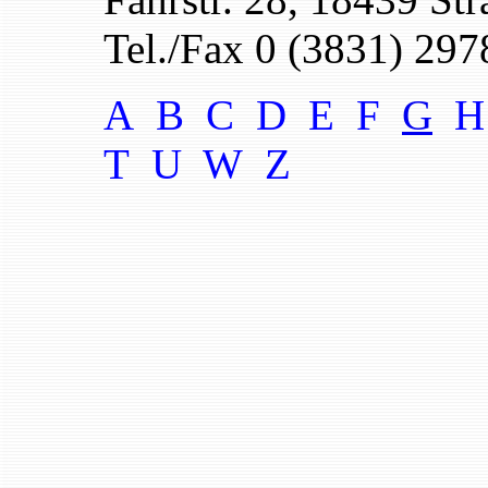
Tel./Fax 0 (3831) 29
A B
C
D
E F
G
T U W
Z