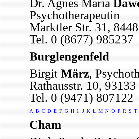
Dr. Agnes Maria
Däwe
Psychotherapeutin
Marktler Str. 31, 844
Tel. 0 (8677) 985237
Burglengenfeld
Birgit
März
, Psychot
Rathausstr. 10, 93133
Tel. 0 (9471) 807122
A
B
C
D
E
F
G
H
I
J
K
L
M
N
O
P
R
S
T
Cham