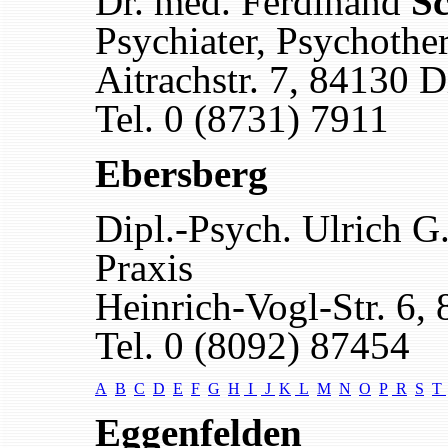
Dr. med. Ferdinand
S
Psychiater, Psychothe
Aitrachstr. 7, 84130 
Tel. 0 (8731) 7911
Ebersberg
Dipl.-Psych. Ulrich G
Praxis
Heinrich-Vogl-Str. 6,
Tel. 0 (8092) 87454
A
B
C
D
E
F
G
H
I
J
K
L
M
N
O
P
R
S
T
Eggenfelden