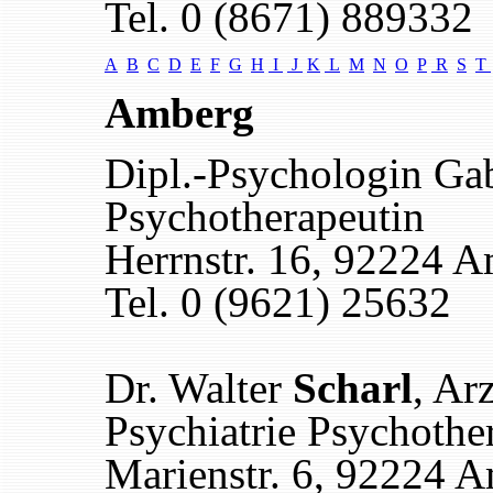
Tel. 0 (8671) 889332
A
B
C
D
E
F
G
H
I
J
K
L
M
N
O
P
R
S
T
Amberg
Dipl.-Psychologin Ga
Psychotherapeutin
Herrnstr. 16, 92224 
Tel. 0 (9621) 25632
Dr. Walter
Scharl
, Ar
Psychiatrie Psychothe
Marienstr. 6, 92224 