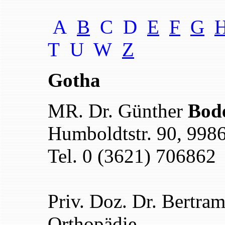
A
B
C D
E
F
G
T U W
Z
Gotha
MR. Dr. Günther
Bod
Humboldtstr. 90, 998
Tel. 0 (3621) 706862
Priv. Doz. Dr. Bertra
Orthopädie