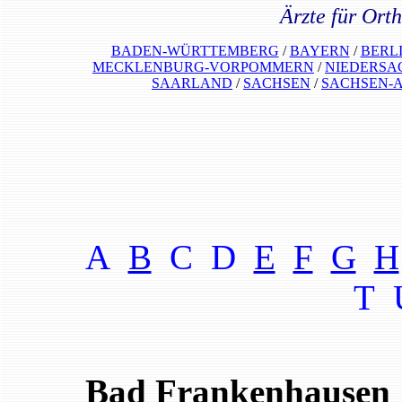
Ärzte für Ort
BADEN-WÜRTTEMBERG
/
BAYERN
/
BERL
MECKLENBURG-VORPOMMERN
/
NIEDERSA
SAARLAND
/
SACHSEN
/
SACHSEN-
A
B
C D
E
F
G
H
T 
Bad Frankenhausen