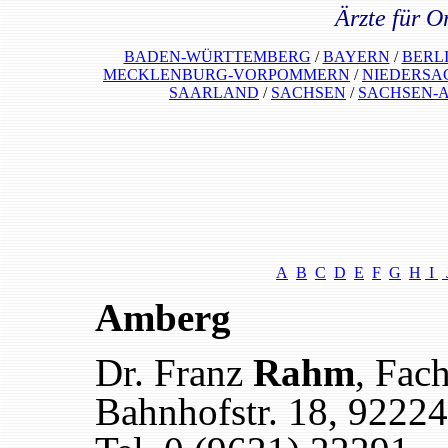
Ärzte für O
BADEN-WÜRTTEMBERG
/
BAYERN
/
BERL
MECKLENBURG-VORPOMMERN
/
NIEDERSA
SAARLAND
/
SACHSEN
/
SACHSEN-
A
B
C
D
E
F
G
H
I
Amberg
Dr. Franz
Rahm
, Fac
Bahnhofstr. 18, 9222