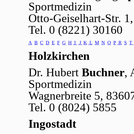
Sportmedizin
Otto-Geiselhart-Str. 
Tel. 0 (8221) 30160
A
B
C
D
E
F
G
H
I
J
K
L
M
N
O
P
R
S
T
Holzkirchen
Dr. Hubert
Buchner
, 
Sportmedizin
Wagnerbreite 5, 8360
Tel. 0 (8024) 5855
Ingostadt