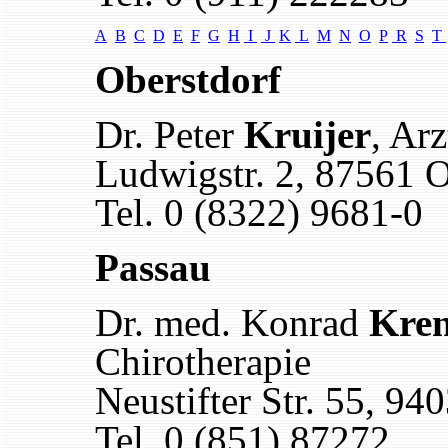
A
B
C
D
E
F
G
H
I
J
K
L
M
N
O
P
R
S
T
Oberstdorf
Dr. Peter
Kruijer
, Ar
Ludwigstr. 2, 87561 O
Tel. 0 (8322) 9681-0
Passau
Dr. med. Konrad
Kre
Chirotherapie
Neustifter Str. 55, 94
Tel. 0 (851) 87272