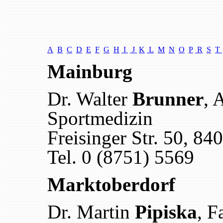
A
B
C
D
E
F
G
H
I
J
K
L
M
N
O
P
R
S
T
Mainburg
Dr. Walter
Brunner
, 
Sportmedizin
Freisinger Str. 50, 8
Tel. 0 (8751) 5569
Marktoberdorf
Dr. Martin
Pipiska
, F