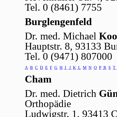
Tel. 0 (8461) 7755
Burglengenfeld
Dr. med. Michael
Koo
Hauptstr. 8, 93133 Bu
Tel. 0 (9471) 807000
A
B
C
D
E
F
G
H
I
J
K
L
M
N
O
P
R
S
T
Cham
Dr. med. Dietrich
Gün
Orthopädie
Ludwigstr. 1, 93413 