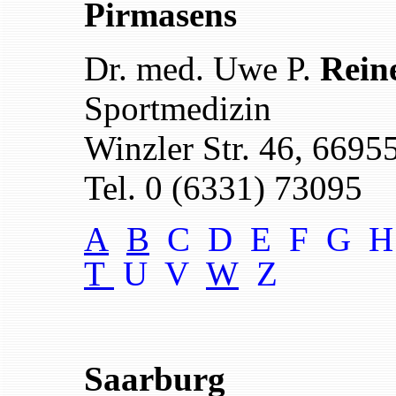
Pirmasens
Dr. med. Uwe P.
Rein
Sportmedizin
Winzler Str. 46, 6695
Tel. 0 (6331) 73095
A
B
C D E F G H
T
U V
W
Z
Saarburg