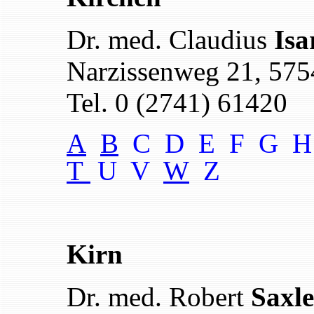
Dr. med. Claudius
Isa
Narzissenweg 21, 575
Tel. 0 (2741) 61420
A
B
C D E F G H
T
U V
W
Z
Kirn
Dr. med. Robert
Saxle