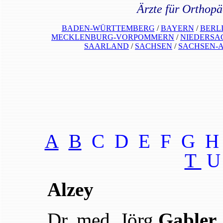
Ärzte für Orthopä
BADEN-WÜRTTEMBERG
/
BAYERN
/
BERL
MECKLENBURG-VORPOMMERN
/
NIEDERSA
SAARLAND
/
SACHSEN
/
SACHSEN-
A
B
C D E F G H
T
U
Alzey
Dr. med. Jörg
Gabler