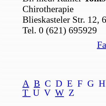
Chirotherapie
Blieskasteler Str. 12
Tel. 0 (621) 695929
Fa
A
B
C D E F G H
T
U V
W
Z