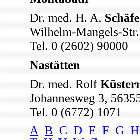
Dr. med. H. A.
Schäfe
Wilhelm-Mangels-Str.
Tel. 0 (2602) 90000
Nastätten
Dr. med. Rolf
Küster
Johannesweg 3, 56355
Tel. 0 (6772) 1071
A
B
C D E F G H