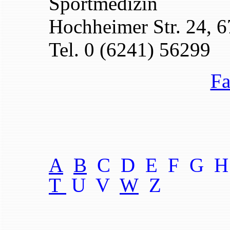
Sportmedizin
Hochheimer Str. 24,
Tel. 0 (6241) 56299
Fa
A
B
C D E F G H
T
U V
W
Z