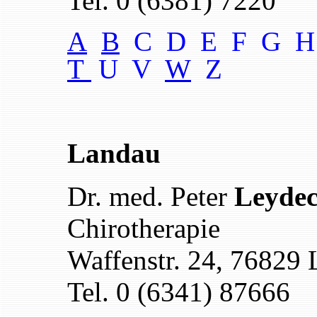
Tel. 0 (6381) 7220
A
B
C D E F G H
T
U V
W
Z
Landau
Dr. med. Peter
Leydec
Chirotherapie
Waffenstr. 24, 76829
Tel. 0 (6341) 87666