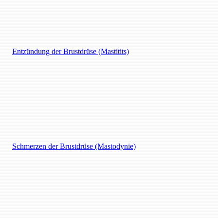
Entzündung der Brustdrüse (Mastitits)
Schmerzen der Brustdrüse (Mastodynie)