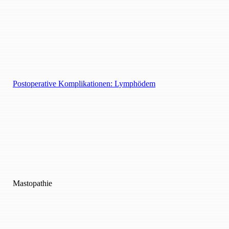
Postoperative Komplikationen: Lymphödem
Mastopathie