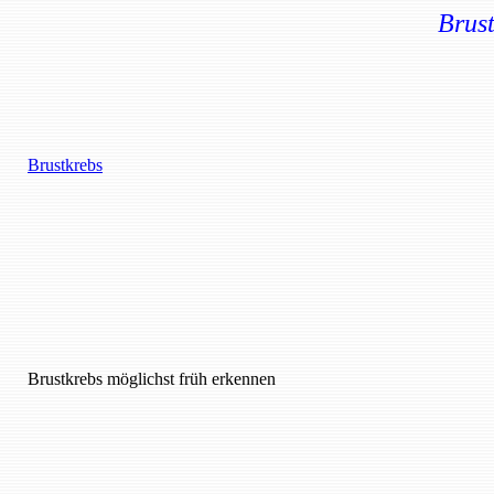
Brus
Brustkrebs
Brustkrebs möglichst früh erkennen