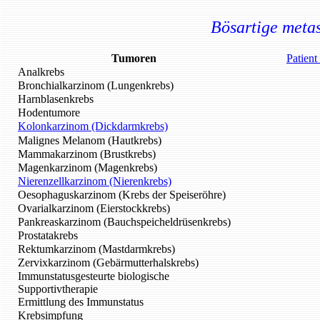
Bösartige meta
Tumoren
Patient
Analkrebs
Bronchialkarzinom (Lungenkrebs)
Harnblasenkrebs
Hodentumore
Kolonkarzinom (Dickdarmkrebs)
Malignes Melanom (Hautkrebs)
Mammakarzinom (Brustkrebs)
Magenkarzinom (Magenkrebs)
Nierenzellkarzinom (Nierenkrebs)
Oesophaguskarzinom (Krebs der Speiseröhre)
Ovarialkarzinom (Eierstockkrebs)
Pankreaskarzinom (Bauchspeicheldrüsenkrebs)
Prostatakrebs
Rektumkarzinom (Mastdarmkrebs)
Zervixkarzinom (Gebärmutterhalskrebs)
Immunstatusgesteurte biologische
Supportivtherapie
Ermittlung des Immunstatus
Krebsimpfung