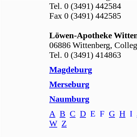
Tel. 0 (3491) 442584
Fax 0 (3491) 442585
Löwen-Apotheke Witte
06886 Wittenberg, Collegi
Tel. 0 (3491) 414863
Magdeburg
Merseburg
Naumburg
A
B
C
D
E F
G
H
I
W
Z