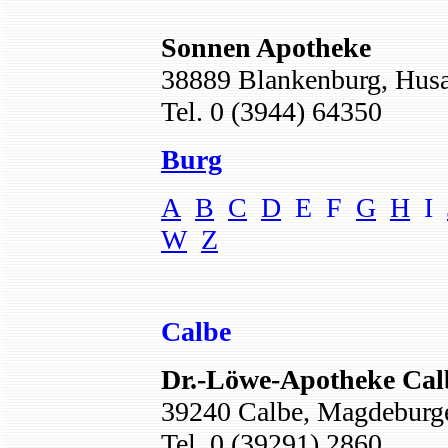
Sonnen Apotheke
38889 Blankenburg, Husar
Tel. 0 (3944) 64350
Burg
A
B
C
D
E F
G
H
I
W
Z
Calbe
Dr.-Löwe-Apotheke Cal
39240 Calbe, Magdeburge
Tel. 0 (39291) 2860