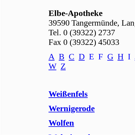
Elbe-Apotheke
39590 Tangermünde, Lang
Tel. 0 (39322) 2737
Fax 0 (39322) 45033
A
B
C
D
E F
G
H
I
W
Z
Weißenfels
Wernigerode
Wolfen