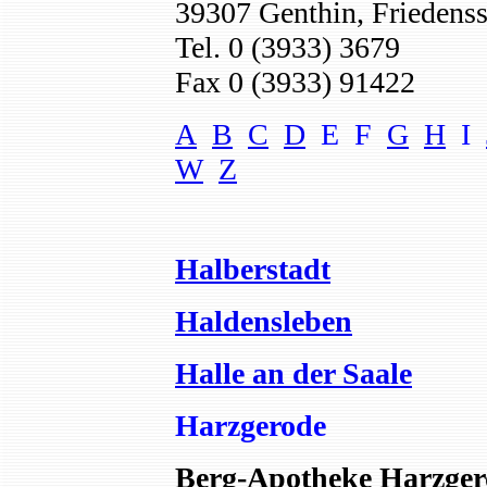
39307 Genthin, Friedenss
Tel. 0 (3933) 3679
Fax 0 (3933) 91422
A
B
C
D
E F
G
H
I
W
Z
Halberstadt
Haldensleben
Halle an der Saale
Harzgerode
Berg-Apotheke Harzger