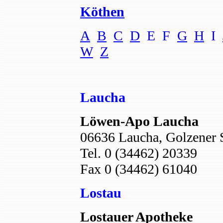
Köthen
A
B
C
D
E F
G
H
I
W
Z
Laucha
Löwen-Apo Laucha
06636 Laucha, Golzener S
Tel. 0 (34462) 20339
Fax 0 (34462) 61040
Lostau
Lostauer Apotheke