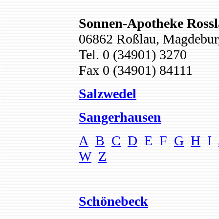
Sonnen-Apotheke Ross
06862 Roßlau, Magdeburg
Tel. 0 (34901) 3270
Fax 0 (34901) 84111
Salzwedel
Sangerhausen
A
B
C
D
E F
G
H
I
W
Z
Schönebeck