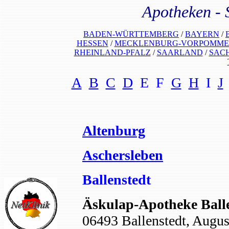
Apotheken
-
BADEN-WÜRTTEMBERG
/
BAYERN
/
HESSEN
/
MECKLENBURG-VORPOMM
RHEINLAND-PFALZ
/
SAARLAND
/
SAC
A
B
C
D
E F
G
H
I
J
Altenburg
Aschersleben
Ballenstedt
Äskulap-Apotheke Ball
06493 Ballenstedt, Augus