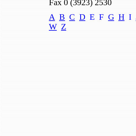
Fax 0 (392
3)
2530
A
B
C
D
E F
G
H
I
W
Z