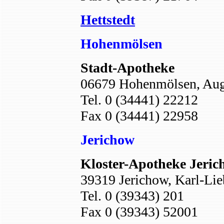
Hettstedt
Hohenmölsen
Stadt-Apotheke
06679 Hohenmölsen, Augu
Tel
.
0
(
34441
)
22212
Fax 0
(
34441
)
22958
Jerichow
Kloster-Apotheke Jeric
39319 Jerichow, Karl-Lie
Tel. 0 (39343) 201
Fax 0 (39343) 52001