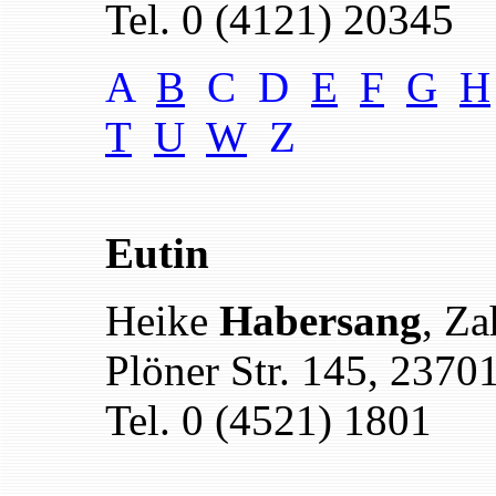
Tel. 0 (4121) 20345
A
B
C D
E
F
G
H
T
U
W
Z
Eutin
Heike
Habersang
, Za
Plöner Str. 145, 2370
Tel. 0 (4521) 1801