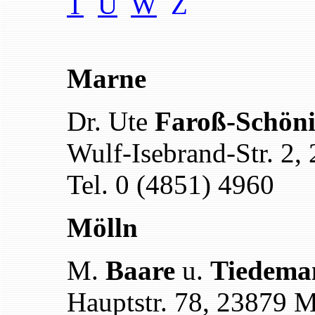
T
U
W
Z
Marne
Dr. Ute
Faroß-Schön
Wulf-Isebrand-Str. 2
Tel. 0 (4851) 4960
Mölln
M.
Baare
u.
Tiedema
Hauptstr. 78, 23879 M