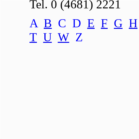
Tel. 0 (4681) 2221
A
B
C D
E
F
G
H
T
U
W
Z