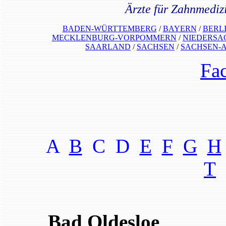
Ärzte für Zahnmediz
BADEN-WÜRTTEMBERG
/
BAYERN
/
BERL
MECKLENBURG-VORPOMMERN
/
NIEDERSA
SAARLAND
/
SACHSEN
/
SACHSEN-
Fa
A
B
C D
E
F
G
H
T
Bad Oldesloe