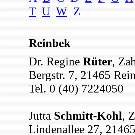
T
U
W
Z
Reinbek
Dr. Regine
Rüter
, Za
Bergstr. 7, 21465 Rei
Tel. 0 (40) 7224050
Jutta
Schmitt-Kohl
, 
Lindenallee 27, 2146