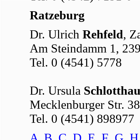
Ratzeburg
Dr. Ulrich
Rehfeld
, Z
Am Steindamm 1, 239
Tel. 0 (4541) 5778
Dr. Ursula
Schlotthau
Mecklenburger Str. 3
Tel. 0 (4541) 898977
A
B
C D
E
F
G
H