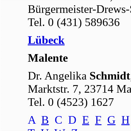
Bürgermeister-Drews-
Tel. 0 (431) 589636
Lübeck
Malente
Dr. Angelika
Schmidt
Marktstr. 7, 23714 Ma
Tel. 0 (4523) 1627
A
B
C D
E
F
G
H