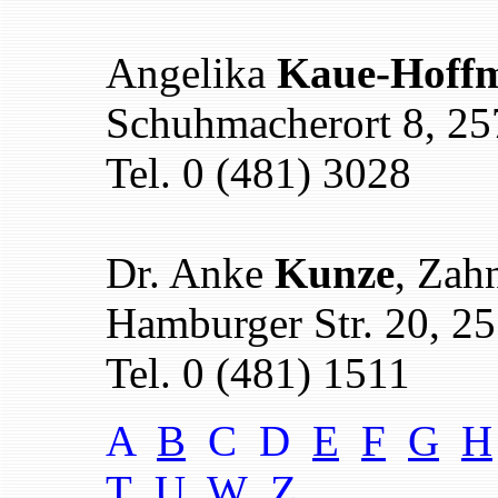
Angelika
Kaue-Hoff
Schuhmacherort 8, 25
Tel. 0 (481) 3028
Dr. Anke
Kunze
, Zah
Hamburger Str. 20, 2
Tel. 0 (481) 1511
A
B
C D
E
F
G
H
T
U
W
Z