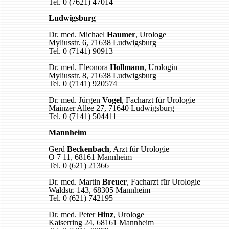
Tel. 0 (7621) 47014
Ludwigsburg
Dr. med. Michael
Haumer
, Urologe
Myliusstr. 6, 71638 Ludwigsburg
Tel. 0 (7141) 90913
Dr. med. Eleonora
Hollmann
, Urologin
Myliusstr. 8, 71638 Ludwigsburg
Tel. 0 (7141) 920574
Dr. med. Jürgen
Vogel
, Facharzt für Urologie
Mainzer Allee 27, 71640 Ludwigsburg
Tel. 0 (7141) 504411
Mannheim
Gerd
Beckenbach
, Arzt für Urologie
O 7 11, 68161 Mannheim
Tel. 0 (621) 21366
Dr. med. Martin
Breuer
, Facharzt für Urologie
Waldstr. 143, 68305 Mannheim
Tel. 0 (621) 742195
Dr. med. Peter
Hinz
, Urologe
Kaiserring 24, 68161 Mannheim