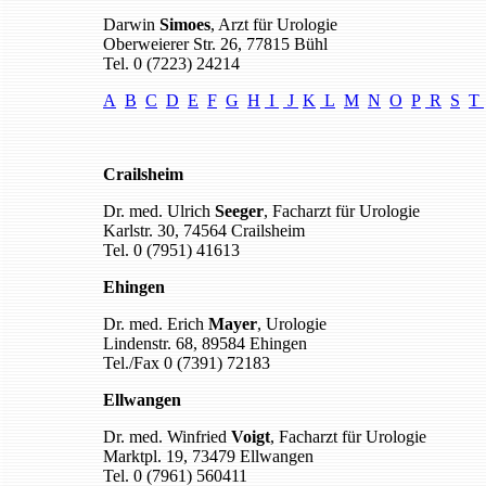
Darwin
Simoes
, Arzt für Urologie
Oberweierer Str. 26, 77815 Bühl
Tel. 0 (7223) 24214
A
B
C
D
E
F
G
H
I
J
K
L
M
N
O
P
R
S
T
Crailsheim
Dr. med. Ulrich
Seeger
, Facharzt für Urologie
Karlstr. 30, 74564 Crailsheim
Tel. 0 (7951) 41613
Ehingen
Dr. med. Erich
Mayer
, Urologie
Lindenstr. 68, 89584 Ehingen
Tel./Fax 0 (7391) 72183
Ellwangen
Dr. med. Winfried
Voigt
, Facharzt für Urologie
Marktpl. 19, 73479 Ellwangen
Tel. 0 (7961) 560411