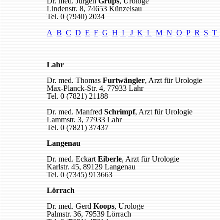
Dr. med. Jürgen
Grups
, Urologe
Lindenstr. 8, 74653 Künzelsau
Tel. 0 (7940) 2034
A
B
C
D
E
F
G
H
I
J
K
L
M
N
O
P
R
S
T
Lahr
Dr. med. Thomas
Furtwängler
, Arzt für Urologie
Max-Planck-Str. 4, 77933 Lahr
Tel. 0 (7821) 21188
Dr. med. Manfred
Schrimpf
, Arzt für Urologie
Lammstr. 3, 77933 Lahr
Tel. 0 (7821) 37437
Langenau
Dr. med. Eckart
Eiberle
, Arzt für Urologie
Karlstr. 45, 89129 Langenau
Tel. 0 (7345) 913663
Lörrach
Dr. med. Gerd
Koops
, Urologe
Palmstr. 36, 79539 Lörrach