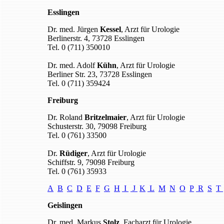
Esslingen
Dr. med. Jürgen
Kessel
, Arzt für Urologie
Berlinerstr. 4, 73728 Esslingen
Tel. 0 (711) 350010
Dr. med. Adolf
Kühn
, Arzt für Urologie
Berliner Str. 23, 73728 Esslingen
Tel. 0 (711) 359424
Freiburg
Dr. Roland
Britzelmaier
, Arzt für Urologie
Schusterstr. 30, 79098 Freiburg
Tel. 0 (761) 33500
Dr.
Rüdiger
, Arzt für Urologie
Schiffstr. 9, 79098 Freiburg
Tel. 0 (761) 35933
A
B
C
D
E
F
G
H
I
J
K
L
M
N
O
P
R
S
T
Geislingen
Dr. med. Markus
Stolz
, Facharzt für Urologie