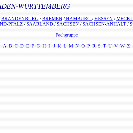
 - BADEN-WÜRTTEMBERG
/
BRANDENBURG
/
BREMEN
/
HAMBURG
/
HESSEN
/
MECKL
ND-PFALZ
/
SAARLAND
/
SACHSEN
/
SACHSEN-ANHALT
/
S
Fachgruppe
A
B
C
D
E
F
G
H
I
J
K
L
M
N
O
P
R
S
T
U
V
W
Z