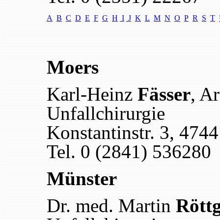
A
B
C
D
E
F
G
H
I
J
K
L
M
N
O
P
R
S
T
Moers
Karl-Heinz
Fässer
, Ar
Unfallchirurgie
Konstantinstr. 3, 474
Tel. 0 (2841) 536280
Münster
Dr. med. Martin
Rött