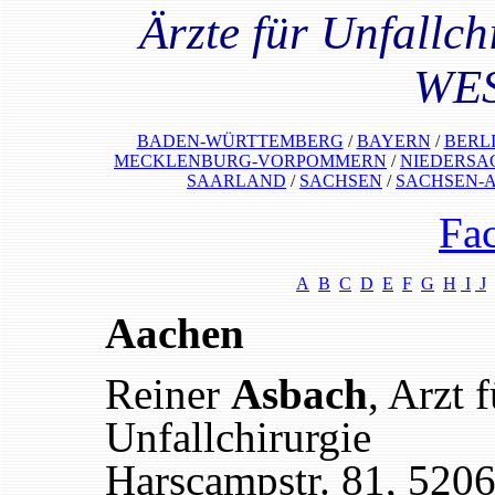
Ärzte für Unfallch
WE
BADEN-WÜRTTEMBERG
/
BAYERN
/
BERL
MECKLENBURG-VORPOMMERN
/
NIEDERSA
SAARLAND
/
SACHSEN
/
SACHSEN-
Fa
A
B
C
D
E
F
G
H
I
J
Aachen
Reiner
Asbach
, Arzt 
Unfallchirurgie
Harscampstr. 81, 520