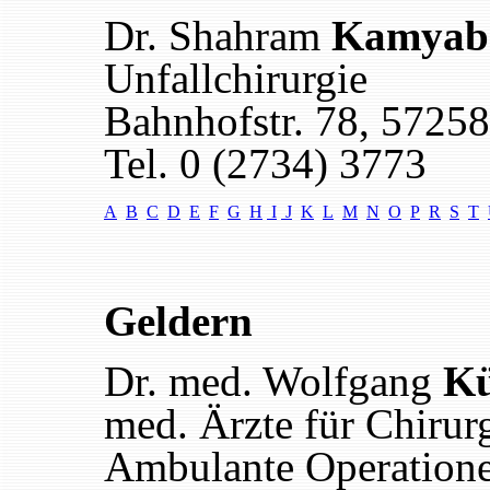
Dr. Shahram
Kamyab
Unfallchirurgie
Bahnhofstr. 78, 5725
Tel. 0 (2734) 3773
A
B
C
D
E
F
G
H
I
J
K
L
M
N
O
P
R
S
T
Geldern
Dr. med. Wolfgang
Kü
med. Ärzte für Chirurg
Ambulante Operation