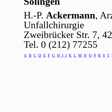
Solingen
H.-P.
Ackermann
, Ar
Unfallchirurgie
Zweibrücker Str. 7, 4
Tel. 0 (212) 77255
A
B
C
D
E
F
G
H
I
J
K
L
M
N
O
P
R
S
T