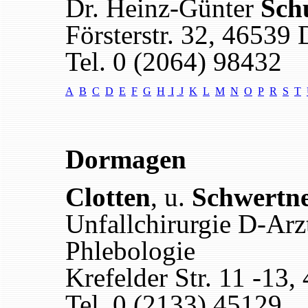
Dr. Heinz-Günter
Sch
Försterstr. 32, 46539 
Tel. 0 (2064) 98432
A
B
C
D
E
F
G
H
I
J
K
L
M
N
O
P
R
S
T
Dormagen
Clotten
, u.
Schwertn
Unfallchirurgie D-Arz
Phlebologie
Krefelder Str. 11 -13
Tel. 0 (2133) 45129