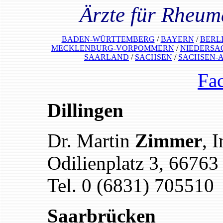
Ärzte für Rheu
BADEN-WÜRTTEMBERG
/
BAYERN
/
BERL
MECKLENBURG-VORPOMMERN
/
NIEDERSA
SAARLAND
/
SACHSEN
/
SACHSEN-
Fa
Dillingen
Dr. Martin
Zimmer
, 
Odilienplatz 3, 66763
Tel. 0 (6831) 705510
Saarbrücken