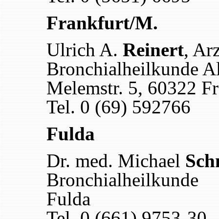
Frankfurt/M.
Ulrich A.
Reinert
, Ar
Bronchialheilkunde Al
Melemstr. 5, 60322 F
Tel. 0 (69) 592766
Fulda
Dr. med. Michael
Sch
Bronchialheilkunde
Fulda
Tel. 0 (661) 9753-30