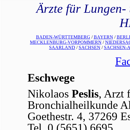
Ärzte für Lungen- 
H
BADEN-WÜRTTEMBERG
/
BAYERN
/
BERL
MECKLENBURG-VORPOMMERN
/
NIEDERSA
SAARLAND
/
SACHSEN
/
SACHSEN-
Fa
Eschwege
Nikolaos
Peslis
, Arzt
Bronchialheilkunde Al
Goethestr. 4, 37269 
Tel. 0 (5651) 6695