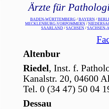
Ärzte für Patholog
BADEN-WÜRTTEMBERG
/
BAYERN
/
BERL
MECKLENBURG-VORPOMMERN
/
NIEDERSA
SAARLAND
/
SACHSEN
/
SACHSEN-
Fa
Altenbur
Riedel
, Inst. f. Pathol
Kanalstr. 20, 04600 A
Tel. 0 (34 47) 50 04 1
Dessau