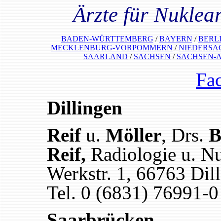
Ärzte für Nukle
BADEN-WÜRTTEMBERG
/
BAYERN
/
BERL
MECKLENBURG-VORPOMMERN
/
NIEDERSA
SAARLAND
/
SACHSEN
/
SACHSEN-
Fa
Dillingen
Reif
u.
Möller
, Drs.
B
Reif,
Radiologie u. N
Werkstr. 1, 66763 Dil
Tel. 0 (6831) 76991-0
Saarbrücken