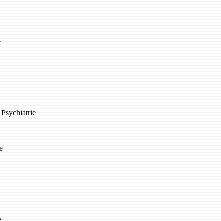
e
 Psychiatrie
e
e