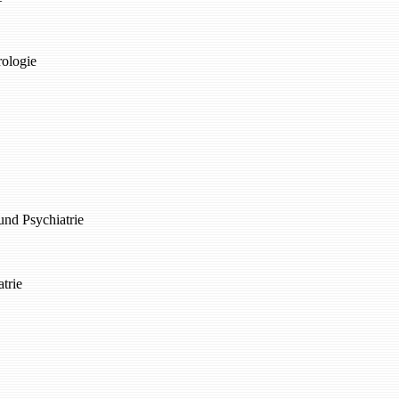
rologie
und Psychiatrie
atrie