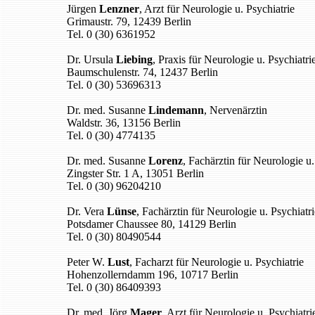
Jürgen
Lenzner
, Arzt für Neurologie u. Psychiatrie
Grimaustr. 79, 12439 Berlin
Tel. 0 (30) 6361952
Dr. Ursula
Liebing
, Praxis für Neurologie u. Psychiatri
Baumschulenstr. 74, 12437 Berlin
Tel. 0 (30) 53696313
Dr. med. Susanne
Lindemann
, Nervenärztin
Waldstr. 36, 13156 Berlin
Tel. 0 (30) 4774135
Dr. med. Susanne
Lorenz
, Fachärztin für Neurologie u.
Zingster Str. 1 A, 13051 Berlin
Tel. 0 (30) 96204210
Dr. Vera
Lünse
, Fachärztin für Neurologie u. Psychiatri
Potsdamer Chaussee 80, 14129 Berlin
Tel. 0 (30) 80490544
Peter W.
Lust
, Facharzt für Neurologie u. Psychiatrie
Hohenzollerndamm 196, 10717 Berlin
Tel. 0 (30) 86409393
Dr. med. Jörg
Mager
, Arzt für Neurologie u. Psychiatri