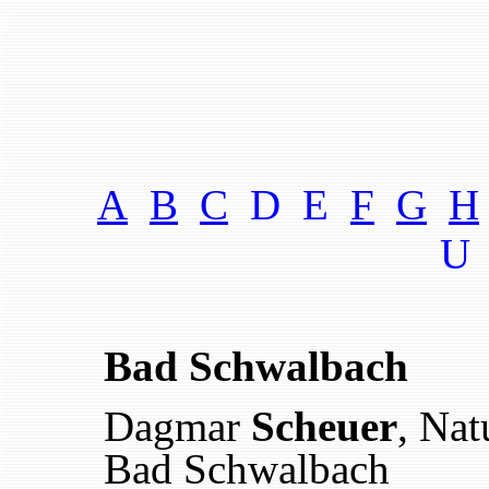
A
B
C
D E
F
G
H
U
Bad Schwalbach
Dagmar
Scheuer
, Nat
Bad Schwalbach