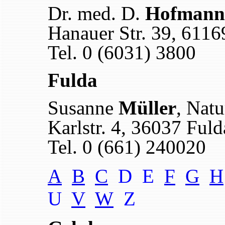
Dr. med. D.
Hofmann
Hanauer Str. 39, 6116
Tel. 0 (6031) 3800
Fulda
Susanne
Müller
, Natu
Karlstr. 4, 36037 Fuld
Tel. 0 (661) 240020
A
B
C
D E
F
G
H
U
V
W
Z