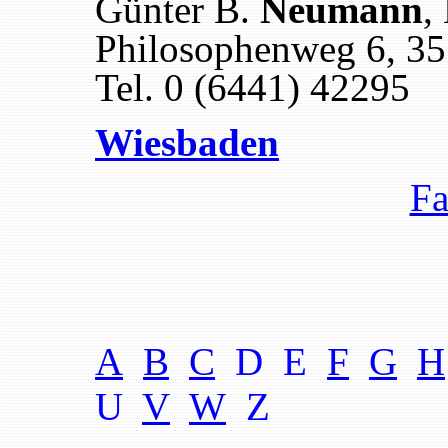
Günter B.
Neumann
,
Philosophenweg 6, 35
Tel. 0 (6441) 42295
Wiesbaden
Fa
A
B
C
D E
F
G
H
U
V
W
Z