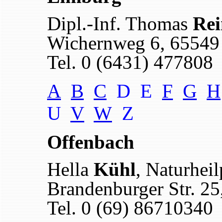
Dipl.-Inf. Thomas
Re
Wichernweg 6, 65549
Tel. 0 (6431) 477808
A
B
C
D E
F
G
H
U
V
W
Z
Offenbach
Hella
Kühl
, Naturheil
Brandenburger Str. 2
Tel. 0 (69) 86710340