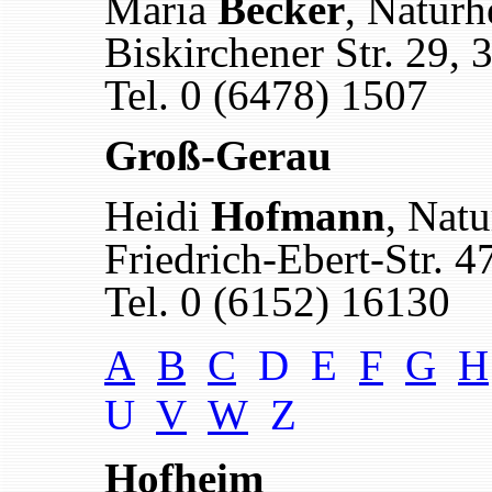
Maria
Becker
, Naturh
Biskirchener Str. 29, 
Tel. 0 (6478) 1507
Groß-Gerau
Heidi
Hofmann
, Natu
Friedrich-Ebert-Str. 
Tel. 0 (6152) 16130
A
B
C
D E
F
G
H
U
V
W
Z
Hofheim