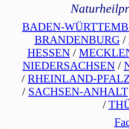
Naturheilp
BADEN-WÜRTTEMB
BRANDENBURG
/
HESSEN
/
MECKLE
NIEDERSACHSEN
/
/
RHEINLAND-PFAL
/
SACHSEN-ANHALT
/
TH
Fa