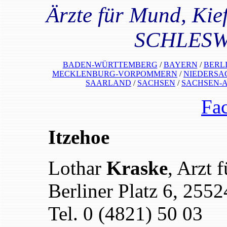
Ärzte für Mund, Kief
SCHLESW
BADEN-WÜRTTEMBERG
/
BAYERN
/
BERL
MECKLENBURG-VORPOMMERN
/
NIEDERSA
SAARLAND
/
SACHSEN
/
SACHSEN-
Fa
Itzehoe
Lothar
Kraske
, Arzt
Berliner Platz 6, 2552
Tel. 0 (4821) 50 03