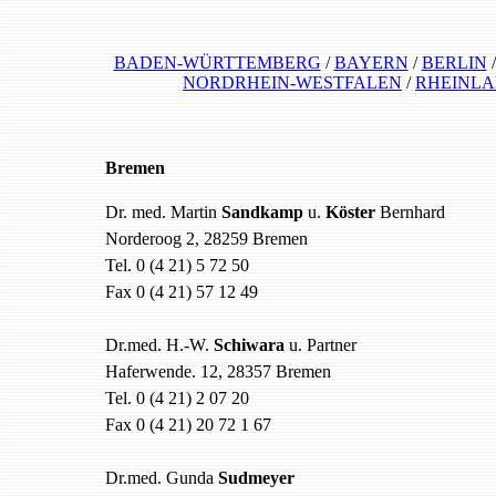
BADEN-WÜRTTEMBERG
/
BAYERN
/
BERLIN
NORDRHEIN-WESTFALEN
/
RHEINLA
Bremen
Dr. med. Martin
Sandkamp
u.
Köster
Bernhard
Norderoog 2, 28259 Bremen
Tel. 0 (4 21) 5 72 50
Fax 0 (4 21) 57 12 49
Dr.med. H.-W.
Schiwara
u. Partner
Haferwende. 12, 28357 Bremen
Tel. 0 (4 21) 2 07 20
Fax 0 (4 21) 20 72 1 67
Dr.med. Gunda
Sudmeyer