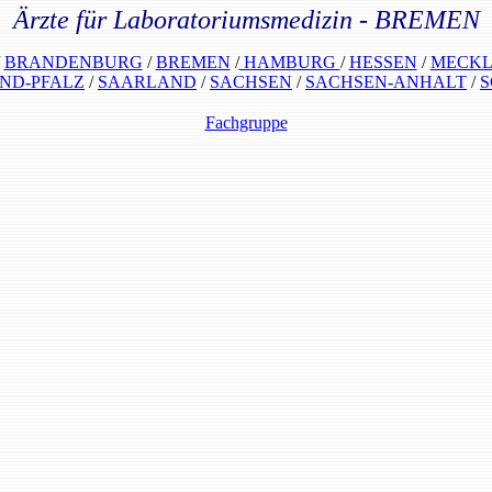
Ärzte für Laboratoriumsmedizin -
BREMEN
/
BRANDENBURG
/
BREMEN
/
HAMBURG
/
HESSEN
/
MECKL
ND-PFALZ
/
SAARLAND
/
SACHSEN
/
SACHSEN-ANHALT
/
S
Fachgruppe