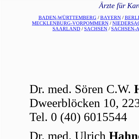
Ärzte für Kar
BADEN-WÜRTTEMBERG
/
BAYERN
/
BERL
MECKLENBURG-VORPOMMERN
/
NIEDERSA
SAARLAND
/
SACHSEN
/
SACHSEN-
Dr. med. Sören C.W.
Dweerblöcken 10, 22
Tel. 0 (40) 6015544
Dr. med. Ulrich
Hahn