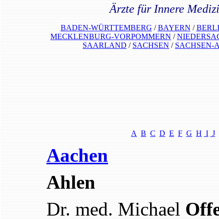
Ärzte für Innere Mediz
BADEN-WÜRTTEMBERG
/
BAYERN
/
BERL
MECKLENBURG-VORPOMMERN
/
NIEDERSA
SAARLAND
/
SACHSEN
/
SACHSEN-
A
B
C
D
E
F
G
H
I
J
Aachen
Ahlen
Dr. med. Michael
Off