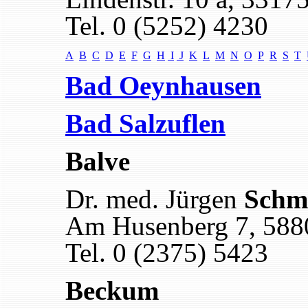
Tel. 0 (5252) 4230
A
B
C
D
E
F
G
H
I
J
K
L
M
N
O
P
R
S
T
Bad Oeynhausen
Bad Salzuflen
Balve
Dr. med. Jürgen
Schm
Am Husenberg 7, 588
Tel. 0 (2375) 5423
Beckum