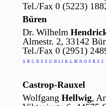
Tel./Fax 0 (5223) 18
Büren
Dr. Wilhelm
Hendric
Almestr. 2, 33142 Bü
Tel./Fax 0 (2951) 248
A
B
C
D
E
F
G
H
I
J
K
L
M
N
O
P
R
S
T
Castrop-Rauxel
Wolfgang
Hellwig
, A