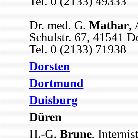
Tel. 0 (2133) 49333
Dr. med. G.
Mathar
,
Schulstr. 67, 41541 
Tel. 0 (2133) 71938
Dorsten
Dortmund
Duisburg
Düren
H.-G.
Brune
, Internis