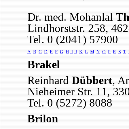
Dr. med. Mohanlal
Th
Lindhorststr. 258, 46
Tel. 0 (2041) 57900
A
B
C
D
E
F
G
H
I
J
K
L
M
N
O
P
R
S
T
Brakel
Reinhard
Dübbert
, A
Nieheimer Str. 11, 33
Tel. 0 (5272) 8088
Brilon