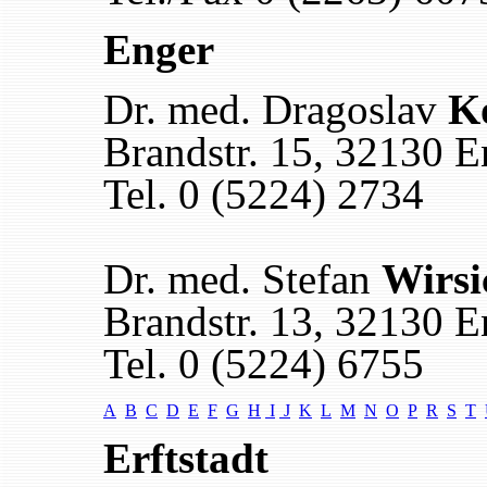
Enger
Dr. med. Dragoslav
K
Brandstr. 15, 32130 E
Tel. 0 (5224) 2734
Dr. med. Stefan
Wirsi
Brandstr. 13, 32130 E
Tel. 0 (5224) 6755
A
B
C
D
E
F
G
H
I
J
K
L
M
N
O
P
R
S
T
Erftstadt