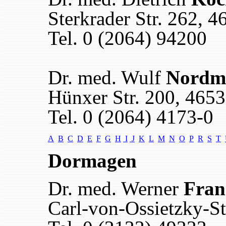
Sterkrader Str. 262, 
Tel. 0 (2064) 94200
Dr. med. Wulf
Nordm
Hünxer Str. 200, 465
Tel. 0 (2064) 4173-0
A
B
C
D
E
F
G
H
I
J
K
L
M
N
O
P
R
S
T
Dormagen
Dr. med. Werner
Fran
Carl-von-Ossietzky-S