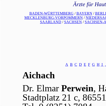
Ärzte für Hau
BADEN-WÜRTTEMBERG
/
BAYERN
/
BERL
MECKLENBURG-VORPOMMERN
/
NIEDERSA
SAARLAND
/
SACHSEN
/
SACHSEN-
A
B
C
D
E
F
G
H
I
Aichach
Dr. Elmar
Perwein
, H
Stadtplatz 21 c, 8655