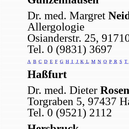
Dr. med. Margret
Neid
Allergologie
Osianderstr. 25, 917
Tel. 0 (9831) 3697
A
B
C
D
E
F
G
H
I
J
K
L
M
N
O
P
R
S
T
Haßfurt
Dr. med. Dieter
Rosen
Torgraben 5, 97437 H
Tel. 0 (9521) 2112
Hersbruck