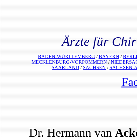
Ärzte für Chi
BADEN-WÜRTTEMBERG
/
BAYERN
/
BERL
MECKLENBURG-VORPOMMERN
/
NIEDERSA
SAARLAND
/
SACHSEN
/
SACHSEN-
Fa
Dr. Hermann van
Ack