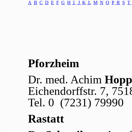
A
B
C
D
E
F
G
H
I
J
K
L
M
N
O
P
R
S
T
Pforzheim
Dr. med. Achim
Hopp
Eichendorffstr. 7
,
751
Tel. 0 (7231) 79990
Rastatt