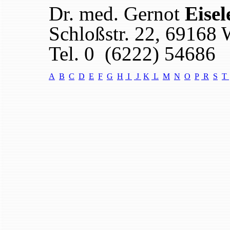
Dr. med. Gernot
Eisel
Schloßstr. 22
,
69168 
Tel. 0 (6222) 54686
A
B
C
D
E
F
G
H
I
J
K
L
M
N
O
P
R
S
T