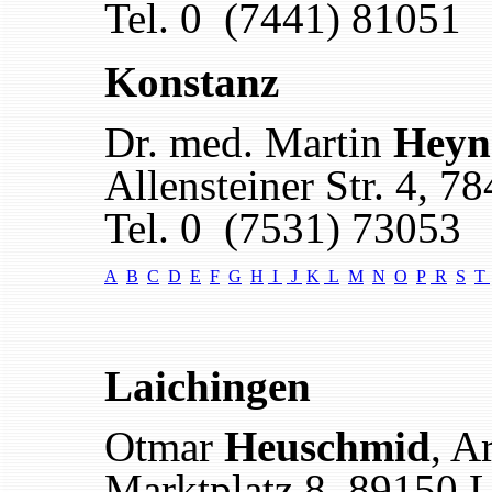
Tel. 0 (7441) 81051
Konstanz
Dr. med. Martin
Heyn
Allensteiner Str. 4
,
78
Tel. 0 (7531) 73053
A
B
C
D
E
F
G
H
I
J
K
L
M
N
O
P
R
S
T
Laichingen
Otmar
Heuschmid
, A
Marktplatz 8
,
89150 L