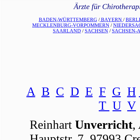
Ärzte für Chiroth
BADEN-WÜRTTEMBERG
/
BAYERN
/
BERL
MECKLENBURG-VORPOMMERN
/
NIEDERSA
SAARLAND
/
SACHSEN
/
SACHSEN-
A
B
C
D
E
F
G
H
T
U
V
Reinhart
Unverricht
,
Hauptstr. 7
,
97993 Cr