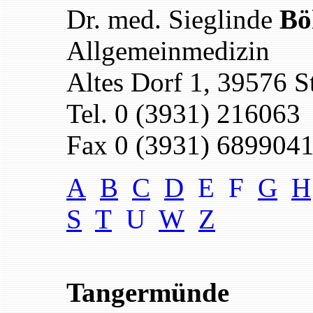
Dr. med. Sieglinde
Bö
Allgemeinmedizin
Altes Dorf 1, 39576 S
Tel. 0 (3931) 216063
Fax 0 (3931) 689904
A
B
C
D
E F
G
H
S
T
U
W
Z
Tangermünde