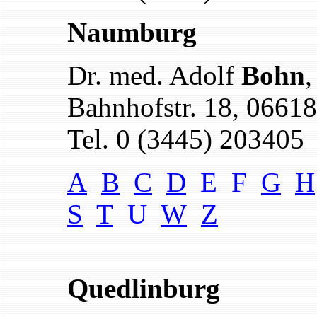
Naumburg
Dr. med. Adolf
Bohn
,
Bahnhofstr. 1
8
, 0661
Tel. 0 (3445) 203405
A
B
C
D
E F
G
H
S
T
U
W
Z
Quedlinburg