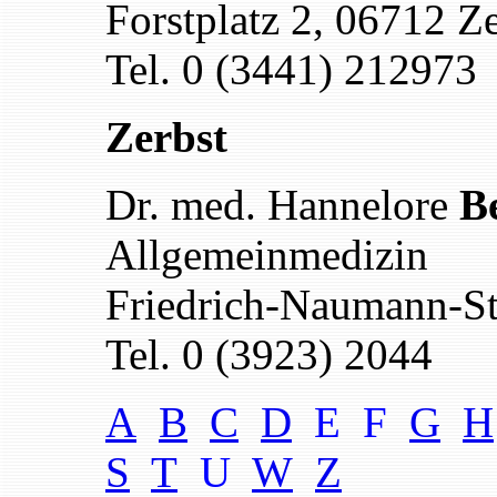
Forstplatz 2, 06712 Ze
Tel. 0 (3441) 212973
Zerbst
Dr. med. Hannelore
B
Allgemeinmedizin
Friedrich-Naumann-St
Tel. 0 (3923) 2044
A
B
C
D
E F
G
H
S
T
U
W
Z