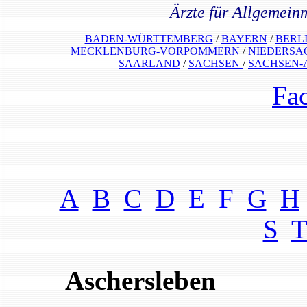
Ärzte für Allgemein
BADEN-WÜRTTEMBERG
/
BAYERN
/
BERL
MECKLENBURG-VORPOMMERN
/
NIEDERSA
SAARLAND
/
SACHSEN
/
SACHSEN-
Fa
A
B
C
D
E F
G
H
S
Aschersleben