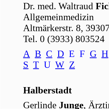
Dr. med. Waltraud
Fic
Allgemeinmedizin
Altmärkerstr. 8, 3930
Tel. 0 (3933) 803524
A
B
C
D
E F
G
H
S
T
U
W
Z
Halberstadt
Gerlinde
Junge
, Ärzt