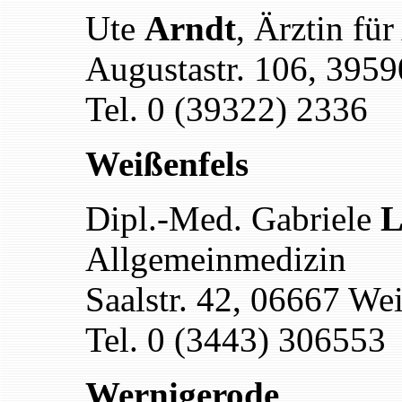
Ute
Arndt
, Ärztin
für
Augustastr. 106, 395
Tel. 0 (39322) 2336
Weißenfels
Dipl.-Med. Gabriele
L
Allgemeinmedizin
Saalstr. 42, 06667 We
Tel. 0 (3443) 306553
Wernigerode