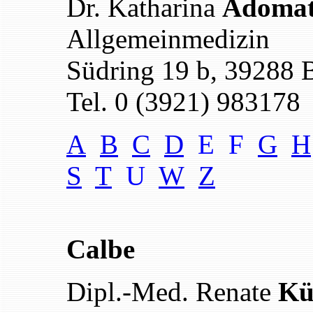
Dr. Katharina
Adoma
Allgemeinmedizin
Südring 19 b, 39288 
Tel. 0 (3921) 983178
A
B
C
D
E F
G
H
S
T
U
W
Z
Calbe
Dipl.-Med. Renate
Kü