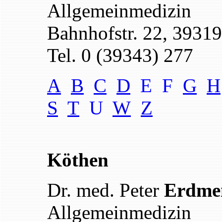
Allgemeinmedizin
Bahnhofstr. 22, 39319
Tel. 0 (39343) 277
A
B
C
D
E F
G
H
S
T
U
W
Z
Köthen
Dr.
med.
Peter
Erdme
Allgemeinmedizin