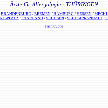
Ärzte für Allergologie - THÜRINGEN
/
BRANDENBURG
/
BREMEN
/
HAMBURG
/
HESSEN
/
MECKL
ND-PFALZ
/
SAARLAND
/
SACHSEN
/
SACHSEN-ANHALT
/
S
Fachgruppe