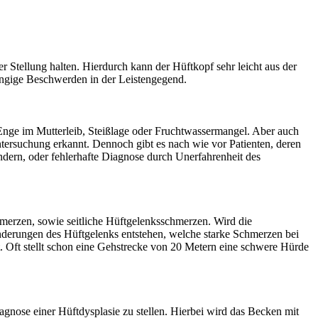
 Stellung halten. Hierdurch kann der Hüftkopf sehr leicht aus der
ängige Beschwerden in der Leistengegend.
 Enge im Mutterleib, Steißlage oder Fruchtwassermangel. Aber auch
ntersuchung erkannt. Dennoch gibt es nach wie vor Patienten, deren
dern, oder fehlerhafte Diagnose durch Unerfahrenheit des
erzen, sowie seitliche Hüftgelenksschmerzen. Wird die
änderungen des Hüftgelenks entstehen, welche starke Schmerzen bei
t. Oft stellt schon eine Gehstrecke von 20 Metern eine schwere Hürde
gnose einer Hüftdysplasie zu stellen. Hierbei wird das Becken mit