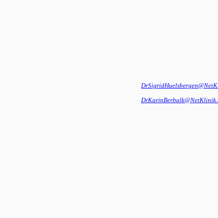
DrSigridHuelsbergen@NetKl
DrKarinBerbalk@NetKlinik.