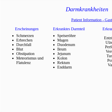
Darmkrankheite
Patient Information - Gas
Erscheinungen
Erkranktes Darmteil
Erkra
Schmerzen
Speiseröhre
Entz
Erbrechen
Magen
Ulze
Durchfall
Duodenum
Perf
Blut
Ileum
Ver
Obstipation
Jejunum
Tu
Meteorismus und
Kolon
Po
Flatulenz
Rektum
Va
Enddarm